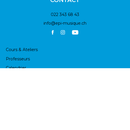
CONTACT
022 343 68 43
info@epi-musique.ch
Cours & Ateliers
Professeurs
Calendrier
A propos de l’EPI
Inscription
Contact
Comité
Conditions générales